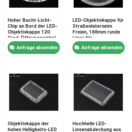
Über uns
Hoher Bucht-Licht-
LED-Objektivkappe für
Chip an Bord der LED-
Straßenlaterneim
Objektivkappe 120
Freien, 188mm runde
Fabrik-Ausflug
Grad-Öffnungswinkel
Linse für
Straßenbeleuchtung
Anfrage absenden
Anfrage absenden
Qualitätskontrolle
Treten Sie mit uns in Verbindung
Nachrichten
Fälle
Objektivkappe der
Hochhelle LED-
Straßenlaterne-Modul
hohen Helligkeits-LED
Linsenabdeckung aus