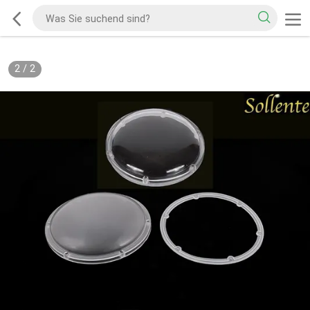
2
/
2