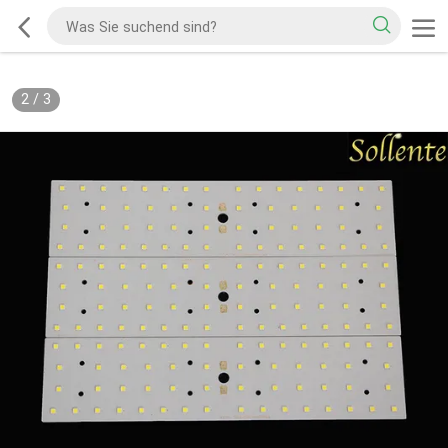
2
/
3