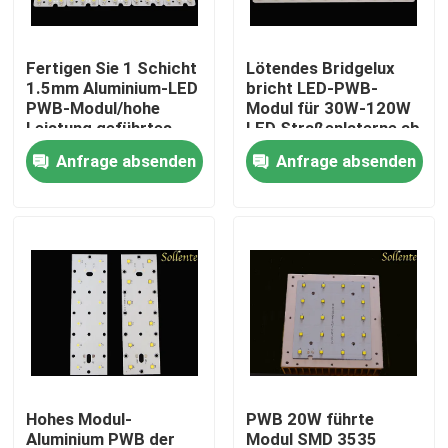
Über uns
Fertigen Sie 1 Schicht
Lötendes Bridgelux
1.5mm Aluminium-LED
bricht LED-PWB-
PWB-Modul/hohe
Modul für 30W-120W
Fabrik-Ausflug
Leistung geführtes
LED Straßenlaterne ab
Modul besonders an
Anfrage absenden
Anfrage absenden
Qualitätskontrolle
Treten Sie mit uns in Verbindung
Nachrichten
Fälle
Hohes Modul-
PWB 20W führte
Straßenlaterne-Modul
Aluminium PWB der
Modul SMD 3535