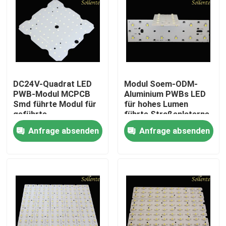
DC24V-Quadrat LED
Modul Soem-ODM-
PWB-Modul MCPCB
Aluminium PWBs LED
Smd führte Modul für
für hohes Lumen
geführte
führte Straßenlaterne
Straßenbeleuchtung
Anfrage absenden
Anfrage absenden
Haus
Produkte
Videos