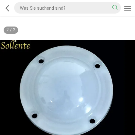
2
/
2