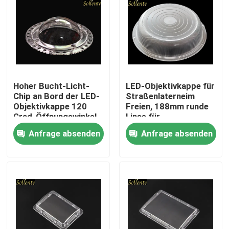
Produkte
Videos
Hoher Bucht-Licht-
LED-Objektivkappe für
Straßenlaterne-Modul
Chip an Bord der LED-
Straßenlaterneim
Objektivkappe 120
Freien, 188mm runde
Grad-Öffnungswinkel
Linse für
PFEILER LED Module
Straßenbeleuchtung
Anfrage absenden
Anfrage absenden
SMD-LED-Module
LED-Linsen-Reihe
LED-Straßenlaterne-Umbau-Ausrüstungen