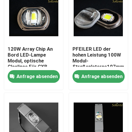
120W Array Chip An
PFEILER LED der
Bord LED-Lampe
hohen Leistung 100W
Modul, optische
Modul-
Glaslinse Für CXB
Straßenlaterne107mm
3050
für Bridgelux Vero 29
Anfrage absenden
Anfrage absenden
Haus
Produkte
Videos