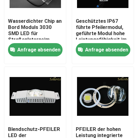
Über uns
Wasserdichter Chip an
Geschütztes IP67
Bord Moduls 3030
führte Pfeilermodul,
SMD LED für
geführte Modul hohe
Fabrik-Ausflug
Straßenlaterneim
Leistungsfähigkeit im
Freien
Freien SMD 3030
Anfrage absenden
Anfrage absenden
Qualitätskontrolle
Treten Sie mit uns in Verbindung
Nachrichten
Fälle
Blendschutz-PFEILER
PFEILER der hohen
Straßenlaterne-Modul
LED der
Leistung integrierte