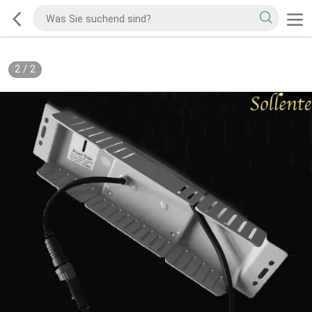
2
/
2