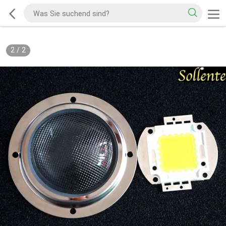
2
/
2