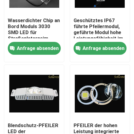
Über uns
Wasserdichter Chip an
Geschütztes IP67
Bord Moduls 3030
führte Pfeilermodul,
SMD LED für
geführte Modul hohe
Fabrik-Ausflug
Straßenlaterneim
Leistungsfähigkeit im
Freien
Freien SMD 3030
Anfrage absenden
Anfrage absenden
Qualitätskontrolle
Treten Sie mit uns in Verbindung
Nachrichten
Fälle
Blendschutz-PFEILER
PFEILER der hohen
Straßenlaterne-Modul
LED der
Leistung integrierte