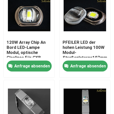
120W Array Chip An
PFEILER LED der
Bord LED-Lampe
hohen Leistung 100W
Modul, optische
Modul-
Glaslinse Für CXB
Straßenlaterne107mm
3050
für Bridgelux Vero 29
Anfrage absenden
Anfrage absenden
Haus
Produkte
Videos