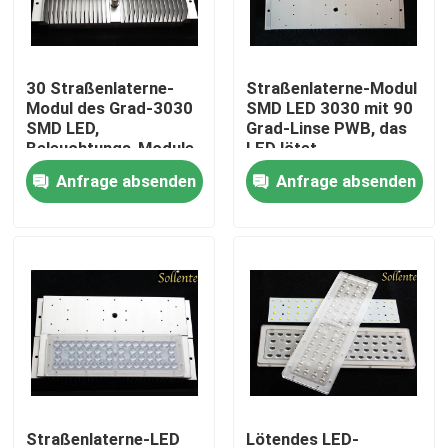
Produkte
30 Straßenlaterne-
Straßenlaterne-Modul
Modul des Grad-3030
SMD LED 3030 mit 90
Videos
SMD LED,
Grad-Linse PWB, das
Beleuchtungs-Module
LED lötet
OSRAM S5 LED
Anfrage absenden
Anfrage absenden
Straßenlaterne-Modul
PFEILER LED Module
SMD-LED-Module
LED-Linsen-Reihe
LED-Straßenlaterne-Umbau-Ausrüstungen
Straßenlaterne-LED
Lötendes LED-