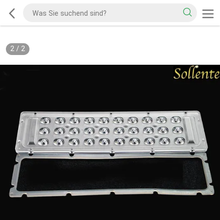
2
/
2