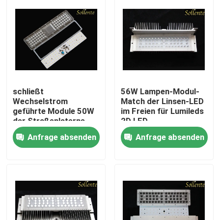
schließt
56W Lampen-Modul-
Wechselstrom
Match der Linsen-LED
geführte Module 50W
im Freien für Lumileds
der Straßenlaterne-
2D LED
220V direkt an
Anfrage absenden
Anfrage absenden
Wechselstrom-
Netzspannung an
Nach Hause
Über uns
Kontakte