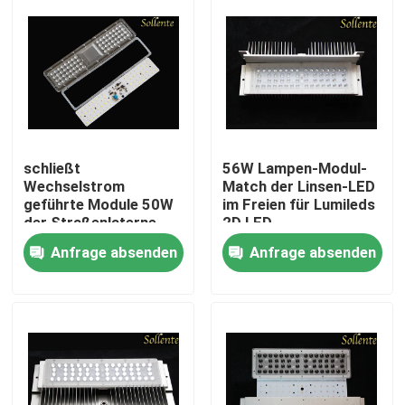
schließt
56W Lampen-Modul-
Wechselstrom
Match der Linsen-LED
geführte Module 50W
im Freien für Lumileds
der Straßenlaterne-
2D LED
220V direkt an
Anfrage absenden
Anfrage absenden
Wechselstrom-
Netzspannung an
Nach Hause
Über uns
Kontakte