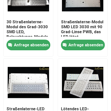
Produkte
30 Straßenlaterne-
Straßenlaterne-Modul
Modul des Grad-3030
SMD LED 3030 mit 90
Videos
SMD LED,
Grad-Linse PWB, das
Beleuchtungs-Module
LED lötet
OSRAM S5 LED
Anfrage absenden
Anfrage absenden
Straßenlaterne-Modul
PFEILER LED Module
SMD-LED-Module
LED-Linsen-Reihe
LED-Straßenlaterne-Umbau-Ausrüstungen
Straßenlaterne-LED
Lötendes LED-