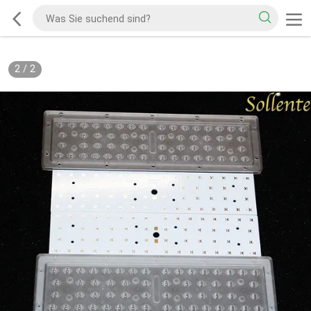
2
/
2