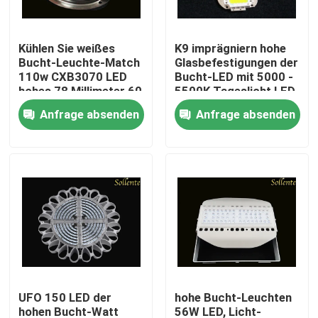
Über uns
Kühlen Sie weißes
K9 imprägniern hohe
Bucht-Leuchte-Match
Glasbefestigungen der
110w CXB3070 LED
Bucht-LED mit 5000 -
Fabrik-Ausflug
hohes 78 Millimeter 60
5500K Tageslicht LED
Grad ab
Anfrage absenden
Anfrage absenden
Qualitätskontrolle
Treten Sie mit uns in Verbindung
Nachrichten
Fälle
UFO 150 LED der
hohe Bucht-Leuchten
Straßenlaterne-Modul
hohen Bucht-Watt
56W LED, Licht-