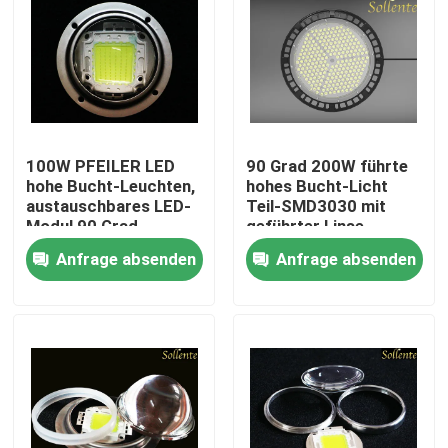
100W PFEILER LED
90 Grad 200W führte
hohe Bucht-Leuchten,
hohes Bucht-Licht
austauschbares LED-
Teil-SMD3030 mit
Modul 90 Grad
geführter Linse
Anfrage absenden
Anfrage absenden
Haus
Produkte
Videos