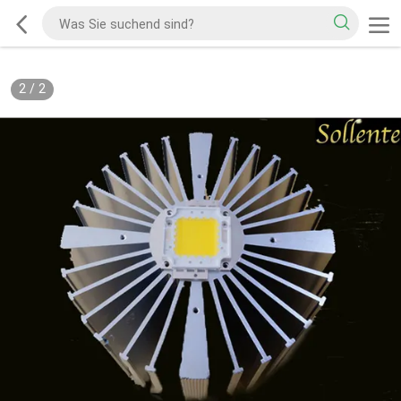
2
/
2