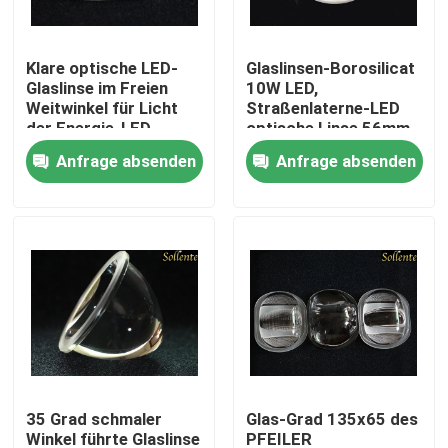
Über uns
Klare optische LED-
Glaslinsen-Borosilicat
Glaslinse im Freien
10W LED,
Weitwinkel für Licht
Straßenlaterne-LED
Fabrik-Ausflug
der Energie-LED
optische Linse 56mm
Anfrage absenden
Anfrage absenden
Qualitätskontrolle
Treten Sie mit uns in Verbindung
Nachrichten
Fälle
35 Grad schmaler
Glas-Grad 135x65 des
Straßenlaterne-Modul
Winkel führte Glaslinse
PFEILER