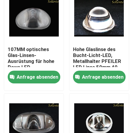
107MM optisches
Hohe Glaslinse des
Glas-Linsen-
Bucht-Licht-LED,
Ausrüstung für hohe
Metallhalter PFEILER
Powe LED
LED Linse 50mm 40
Straßenlaterne 120W
Grad
Anfrage absenden
Anfrage absenden
Haus
Produkte
Videos