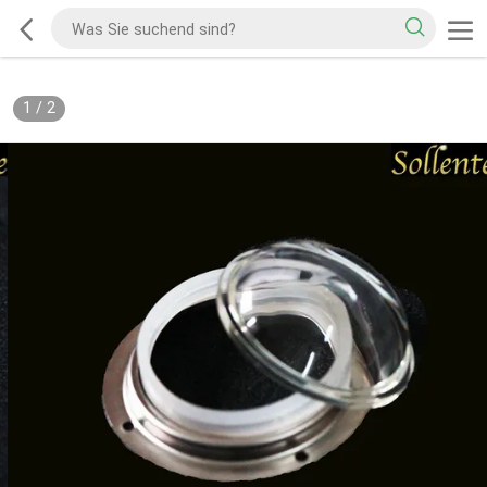
1
/
2