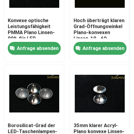
Über uns
Konvexe optische
Hoch überträgt klaren
Leistungsfähigkeit
Grad-Öffnungswinkel
PMMA Plano Linsen-
Plano-konvexen
Fabrik-Ausflug
90% für LED-
Linsen-10 - 60
Taschenlampe
Anfrage absenden
Anfrage absenden
Qualitätskontrolle
Treten Sie mit uns in Verbindung
Nachrichten
Fälle
Borosilicat-Grad der
35mm klarer Acryl-
Straßenlaterne-Modul
LED-Taschenlampen-
Plano konvexe Linsen-