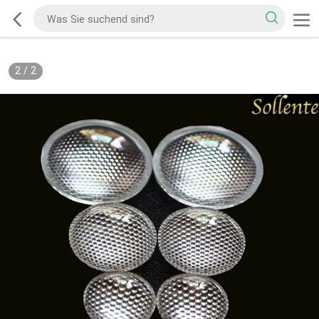
2
/
2