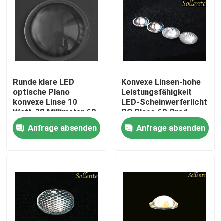
Runde klare LED
Konvexe Linsen-hohe
optische Plano
Leistungsfähigkeit
konvexe Linse 10
LED-Scheinwerferlicht
Watt-38 Millimeter 60
PC Plano 60 Grad
Grad
Anfrage absenden
Anfrage absenden
Haus
Produkte
Videos