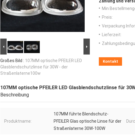
Zahlung und Vers
Min Bestellmeng
Preis:
Verpackung Info
Lieferzeit:
Zahlungsbedingu
Großes Bild :
107MM optische PFEILER LED
Kontakt
Glasblendschutzlinse für 30W - der
Straßenlaterne100w
107MM optische PFEILER LED Glasblendschutzlinse für 30W
Beschreibung
107MM führte Blendschutz-
Produktname:
PFEILER Glas optische Linse für der
Dur
Straßenlaterne 30W-100W