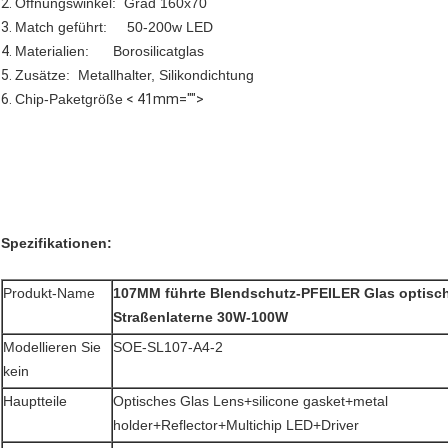
2.
Öffnungswinkel: Grad 160x70
3.
Match geführt: 50-200w LED
4.
Materialien: Borosilicatglas
5.
Zusätze: Metallhalter, Silikondichtung
6.
Chip-Paketgröße
< 41mm="">
Spezifikationen:
Produkt-Name
107MM führte Blendschutz-PFEILER Glas optisch
Straßenlaterne 30W-100W
Modellieren Sie
SOE-SL107-A4-2
kein
Hauptteile
Optisches Glas Lens+silicone gasket+metal
holder+Reflector+Multichip LED+Driver