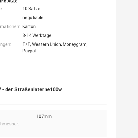
and AGB:
e:
10 Sätze
negotiable
rmationen:
Karton
3-14 Werktage
ngen:
T/T, Western Union, Moneygram,
Paypal
 - der Straßenlaterne100w
107mm
chmesser: