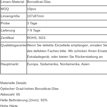
Linsen-Material
Borosilicat-Glas
MOQ
10pcs
Linsengröße
107x87mm
Probe
3 Tage
Lieferung
7-9 Tage
Zertifikat
ROHS, SGS
Qualitätsgarantie
Wenn Sie defekte Einzelteile empfangen, emailen Sie
des defekten Faches bitte. Wir schicken Ihnen Ersat
Extraladegerät, oder bieten Sie Rückerstattung an.
Hauptmarkt
Europa, Südamerika, Nordamerika, Asien
Materielle Details:
Optischer Grad-hohes Borosilicat-Glas
Abbezahl: 65
Helle Beförderung (2mm): 92%
Hohe Härte