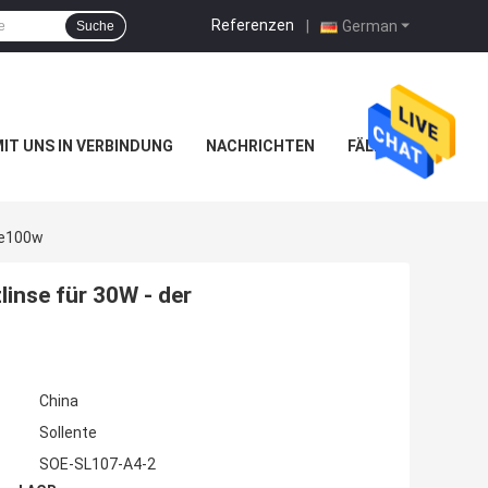
Referenzen
|
German
Suche
MIT UNS IN VERBINDUNG
NACHRICHTEN
FÄLLE
ne100w
inse für 30W - der
China
Sollente
SOE-SL107-A4-2