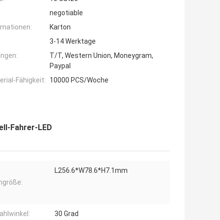
negotiable
rmationen:
Karton
3-14 Werktage
ngen:
T/T, Western Union, Moneygram,
Paypal
ial-Fähigkeit:
10000 PCS/Woche
ll-Fahrer-LED
L256.6*W78.6*H7.1mm
ngröße:
ahlwinkel:
30 Grad