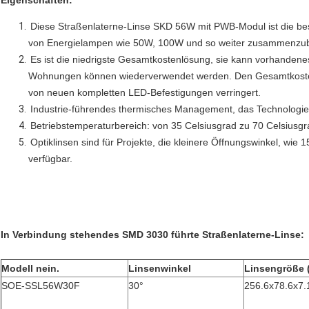
Diese Straßenlaterne-Linse SKD 56W mit PWB-Modul ist die be
von Energielampen wie 50W, 100W und so weiter zusammenzu
Es ist die niedrigste Gesamtkostenlösung, sie kann vorhandenes
Wohnungen können wiederverwendet werden. Den Gesamtkosten
von neuen kompletten LED-Befestigungen verringert.
Industrie-führendes thermisches Management, das Technologi
Betriebstemperaturbereich: von 35 Celsiusgrad zu 70 Celsiusgr
Optiklinsen sind für Projekte, die kleinere Öffnungswinkel, wie
verfügbar.
In Verbindung stehendes SMD 3030 führte Straßenlaterne-Linse:
Modell nein.
Linsenwinkel
Linsengröße 
SOE-SSL56W30F
30°
256.6x78.6x7