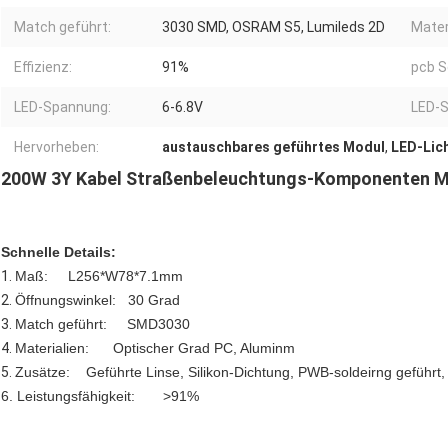
Match geführt:
3030 SMD, OSRAM S5, Lumileds 2D
Mater
Effizienz:
91%
pcb S
LED-Spannung:
6-6.8V
LED-S
Hervorheben:
austauschbares geführtes Modul
,
LED-Lic
200W 3Y Kabel Straßenbeleuchtungs-Komponenten M
Schnelle Details:
1.
Maß: L256*W78*7.1mm
2.
Öffnungswinkel: 30 Grad
3.
Match geführt: SMD3030
4.
Materialien: Optischer Grad PC, Aluminm
5.
Zusätze: Geführte Linse, Silikon-Dichtung, PWB-soldeirng geführt,
6.
Leistungsfähigkeit: >91%