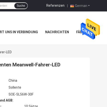
Referenzen
|
German
Suche
MIT UNS IN VERBINDUNG
NACHRICHTEN
FÄLLE
rer-LED
nten Meanwell-Fahrer-LED
China
Sollente
SOE-SL56W-30F
and AGB:
e:
10 Sätze