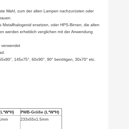
ste Wahl, zum der alten Lampen nachzurüsten oder
bauen.
 Metallhalogenid ersetzen, oder HPS-Birnen, die alten
 werden erheblich verglichen mit der Anwendung
e verwendet
ad.
 155x80°, 145x75°, 60x90°, 90° benötigen, 30x70° etc.
(L*W*H)
PWB-Größe (L*W*H)
.1mm
233x55x1.5mm