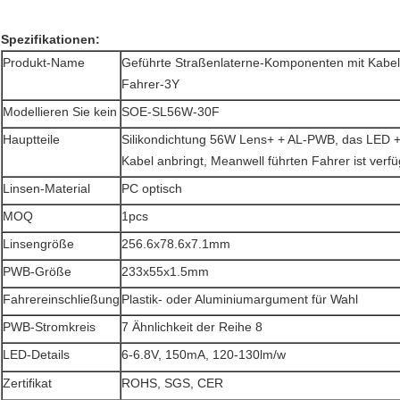
Spezifikationen:
Produkt-Name
Geführte Straßenlaterne-Komponenten mit Kabe
Fahrer-3Y
Modellieren Sie kein
SOE-SL56W-30F
Hauptteile
Silikondichtung 56W Lens+ + AL-PWB, das LED +
Kabel anbringt, Meanwell führten Fahrer ist verf
Linsen-Material
PC optisch
MOQ
1pcs
Linsengröße
256.6x78.6x7.1mm
PWB-Größe
233x55x1.5mm
Fahrereinschließung
Plastik- oder Aluminiumargument für Wahl
PWB-Stromkreis
7 Ähnlichkeit der Reihe 8
LED-Details
6-6.8V, 150mA, 120-130lm/w
Zertifikat
ROHS, SGS, CER