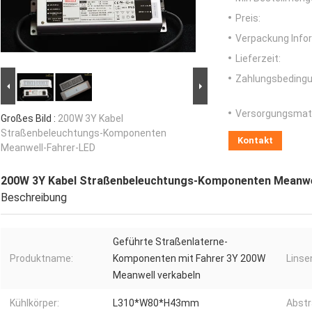
Preis:
Verpackung Info
Lieferzeit:
Zahlungsbedingu
Versorgungsmater
Großes Bild :
200W 3Y Kabel
Straßenbeleuchtungs-Komponenten
Kontakt
Meanwell-Fahrer-LED
200W 3Y Kabel Straßenbeleuchtungs-Komponenten Meanwe
Beschreibung
Geführte Straßenlaterne-
Produktname:
Komponenten mit Fahrer 3Y 200W
Linse
Meanwell verkabeln
Kühlkörper:
L310*W80*H43mm
Abstr